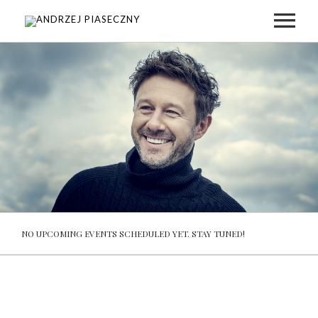
STRONA GŁÓWNA
MUZYKA
KONCERTY
NOWOŚCI
NO UPCOMING EVENTS SCHEDULED YET. STAY TUNED!
BIOGRAFIA